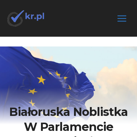
Przejdź
do
treści
Białoruska Noblistka
W Parlamencie