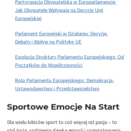
Partycypacja Obywatelska w Europarlamencie:
Jak Obywatele Wpływają na Decyzje Unii
Europejskiej
Parlament Europejski w Działaniu: Decyzje,
Debaty i Wpływ na Politykę UE
Ewolucja Struktury Parlamentu Europejskiego: Od
Początków do Współczesności
Rola Parlamentu Europejskiego: Demokracja,
Ustawodawstwo i Przedstawicielstwo
Sportowe Emocje Na Start
Dla wielu kibiców sport to coś więcej niż pasja – to
styl życia, codzienna dawka emocji i zaangażowania.