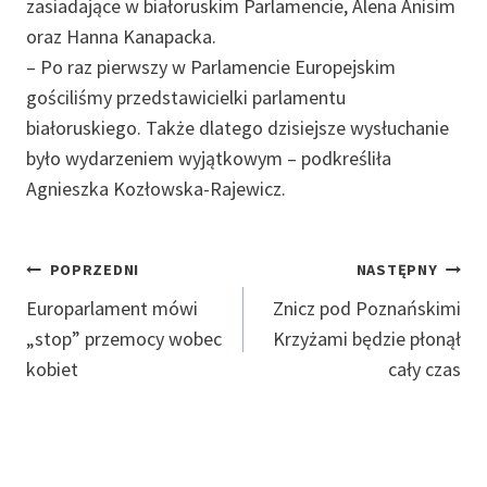
zasiadające w białoruskim Parlamencie, Alena Anisim
oraz Hanna Kanapacka.
– Po raz pierwszy w Parlamencie Europejskim
gościliśmy przedstawicielki parlamentu
białoruskiego. Także dlatego dzisiejsze wysłuchanie
było wydarzeniem wyjątkowym – podkreśliła
Agnieszka Kozłowska-Rajewicz.
Nawigacja
POPRZEDNI
NASTĘPNY
Wpisu
Europarlament mówi
Znicz pod Poznańskimi
„stop” przemocy wobec
Krzyżami będzie płonął
kobiet
cały czas