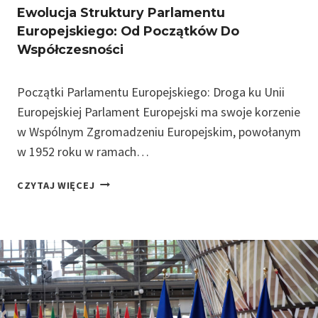
W
T
Ewolucja Struktury Parlamentu
D
E
Europejskiego: Od Początków Do
Z
L
Współczesności
I
E
A
W
Ł
P
Początki Parlamentu Europejskiego: Droga ku Unii
A
Ł
Europejskiej Parlament Europejski ma swoje korzenie
N
Y
w Wspólnym Zgromadzeniu Europejskim, powołanym
I
W
w 1952 roku w ramach…
U
A
:
J
E
D
CZYTAJ WIĘCEJ
Ą
W
E
N
O
C
A
L
Y
D
U
Z
E
C
J
C
J
E
Y
A
,
Z
S
D
J