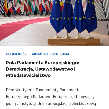
T
E
E
R
B
U
U
A
N
K
T
I
T
Y
I
U
I
E
R
W
U
Y
P
R
P
Ł
O
A
AKTUALNOŚCI
|
PARLAMENT EUROPEJSKI
Y
P
R
W
E
Rola Parlamentu Europejskiego:
L
N
J
Demokracja, Ustawodawstwo I
A
A
S
Przedstawicielstwo
M
P
K
E
O
I
N
L
Demokratyczne Fundamenty Parlamentu
E
T
I
J
Europejskiego Parlament Europejski, stanowiący
U
T
jedną z instytucji Unii Europejskiej, pełni kluczową
E
Y