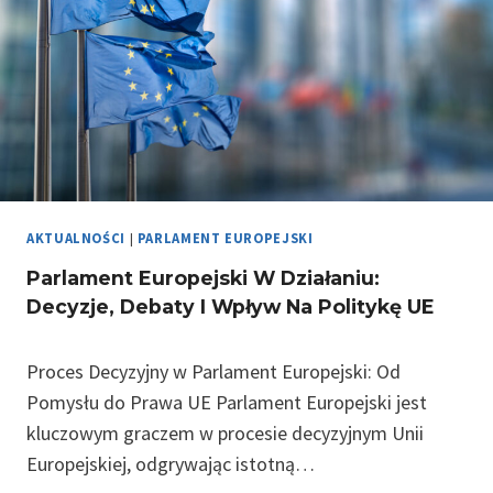
J
C
S
J
K
A
I
O
E
B
J
Y
W
A
T
E
AKTUALNOŚCI
|
PARLAMENT EUROPEJSKI
L
Parlament Europejski W Działaniu:
S
Decyzje, Debaty I Wpływ Na Politykę UE
K
A
W
Proces Decyzyjny w Parlament Europejski: Od
E
Pomysłu do Prawa UE Parlament Europejski jest
U
kluczowym graczem w procesie decyzyjnym Unii
R
Europejskiej, odgrywając istotną…
O
P