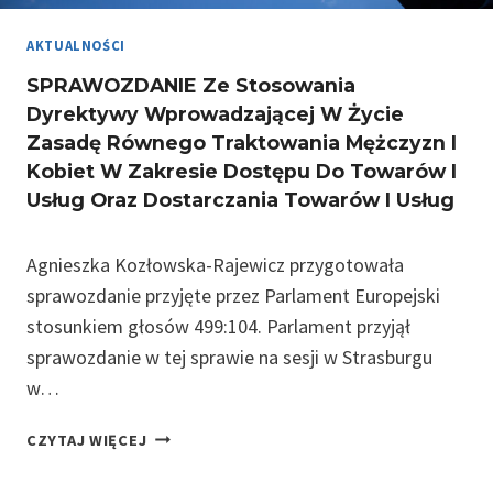
T
O
K
P
AKTUALNOŚCI
Ó
E
SPRAWOZDANIE Ze Stosowania
W
J
Dyrektywy Wprowadzającej W Życie
D
S
Zasadę Równego Traktowania Mężczyzn I
O
K
Kobiet W Zakresie Dostępu Do Towarów I
W
I
S
E
Usług Oraz Dostarczania Towarów I Usług
P
G
Ó
O
Agnieszka Kozłowska-Rajewicz przygotowała
Ł
:
sprawozdanie przyjęte przez Parlament Europejski
C
D
Z
stosunkiem głosów 499:104. Parlament przyjął
E
E
M
sprawozdanie w tej sprawie na sesji w Strasburgu
S
O
w…
N
K
O
R
S
CZYTAJ WIĘCEJ
Ś
A
P
C
C
R