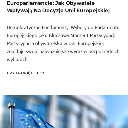
Europarlamencie: Jak Obywatele
Y
Wpływają Na Decyzje Unii Europejskiej
J
Ą
T
Demokratyczne Fundamenty: Wybory do Parlamentu
K
Europejskiego jako Kluczowy Moment Partycypacji
I
Partycypacja obywatelska w Unii Europejskiej
E
znajduje swoje najważniejsze wyraz w bezpośrednich
M
W
wyborach…
U
N
P
CZYTAJ WIĘCEJ
I
A
I
R
E
T
U
Y
R
C
O
Y
P
P
E
A