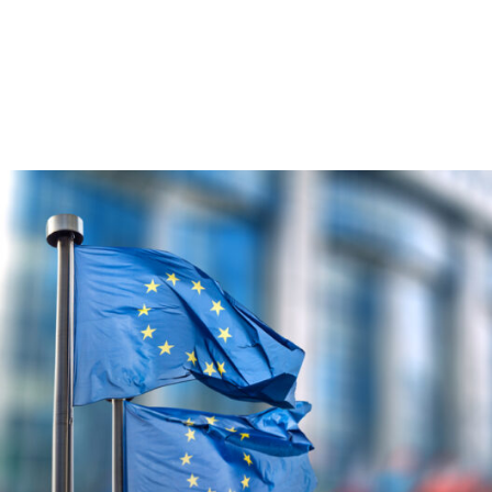
O
W
A
Z
L
E
C
E
N
I
E
–
P
O
L
S
K
A
W