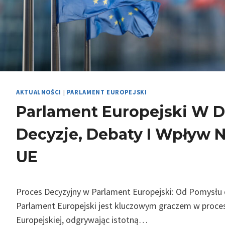
Y
J
Ą
T
K
I
E
M
AKTUALNOŚCI
|
PARLAMENT EUROPEJSKI
W
Parlament Europejski W Dz
U
N
Decyzje, Debaty I Wpływ N
I
I
UE
E
U
R
O
Proces Decyzyjny w Parlament Europejski: Od Pomysłu
P
Parlament Europejski jest kluczowym graczem w proces
E
Europejskiej, odgrywając istotną…
J