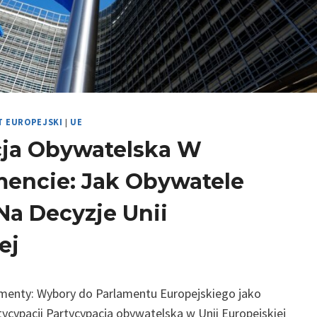
T EUROPEJSKI
|
UE
cja Obywatelska W
mencie: Jak Obywatele
a Decyzje Unii
ej
enty: Wybory do Parlamentu Europejskiego jako
cypacji Partycypacja obywatelska w Unii Europejskiej