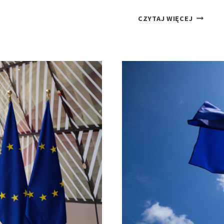
I
E
CZYTAJ WIĘCEJ
E
W
:
O
J
L
A
U
K
C
O
J
B
A
Y
S
W
T
A
R
T
U
E
K
L
T
E
U
W
R
P
Y
Ł
P
Y
A