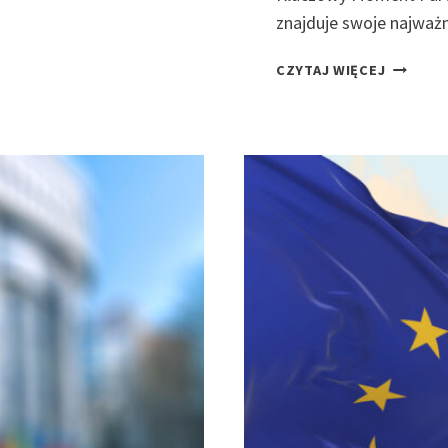
znajduje swoje najważ
P
CZYTAJ WIĘCEJ
A
R
T
Y
C
Y
P
A
C
J
A
O
B
Y
W
A