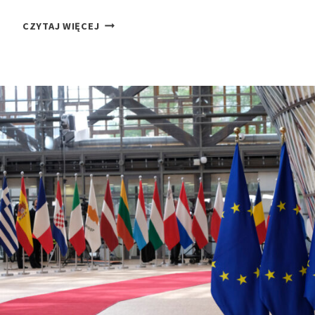
S
P
CZYTAJ WIĘCEJ
K
A
I
R
E
L
J
A
M
E
N
T
E
U
R
O
P
E
J
S
K
I